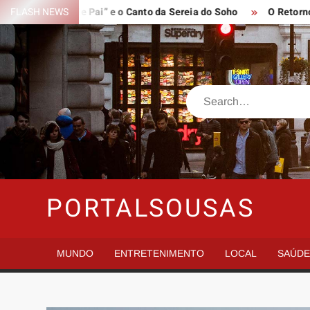
Skip
os “Filmes de Pai” e o Canto da Sereia do Soho
FLASH NEWS
O Retorno Long
to
content
Search
PORTALSOUSAS
MUNDO
ENTRETENIMENTO
LOCAL
SAÚD