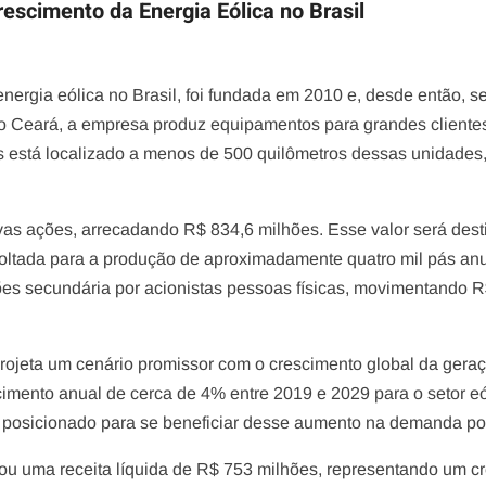
escimento da Energia Eólica no Brasil
 energia eólica no Brasil, foi fundada em 2010 e, desde então, 
o Ceará, a empresa produz equipamentos para grandes clientes 
está localizado a menos de 500 quilômetros dessas unidades, o q
vas ações, arrecadando R$ 834,6 milhões. Esse valor será dest
oltada para a produção de aproximadamente quatro mil pás anu
es secundária por acionistas pessoas físicas, movimentando R
projeta um cenário promissor com o crescimento global da gera
ento anual de cerca de 4% entre 2019 e 2029 para o setor eóli
 posicionado para se beneficiar desse aumento na demanda por
çou uma receita líquida de R$ 753 milhões, representando u